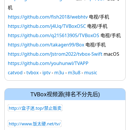
机
https://github.com/fish2018/webhtv
电视/手机
https://github.com/j4Uq/TVBoxOSC
电视/手机
https://github.com/q215613905/TVBoxOS
电视/手机
https://github.com/takagen99/Box
电视/手机
https://github.com/Jstrom2022/tvbox-Swift
macOS
https://github.com/youhunwl/TVAPP
catvod
-
tvbox
-
iptv
-
m3u
-
m3u8
-
music
TVBox视频源(排名不分先后)
http://盒子迷.top/禁止贩卖
http://www.饭太硬.net/tv/