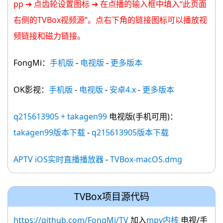
pp ➔ 点齿轮设置图标 ➔ 在点播的输入框中填入“此页面
右侧的TVBox视频源”。点右下角的链接图标可以播放视
频链接和磁力链接。
FongMi：
手机版
-
电视版
-
更多版本
OK影视：
手机版
-
电视版
-
安卓4.x
-
更多版本
q215613905 + takagen99
电视版(手机可用)：
takagen99版本下载
-
q215613905版本下载
APTV iOS实时直播播放器
-
TVBox-macOS.dmg
TVBox
项目源代码
https://github.com/FongMi/TV
加入
mpv内核
电视/手