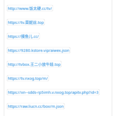
http://www.饭太硬.cc/tv/
https://tv.菜妮丝.top
https://摸鱼儿.cc/
https://9280.kstore.vip/aiwex.json
http://tvbox.王二小放牛娃.top
https://tv.nxog.top/m/
https://xn--sdds-rp5imh.v.nxog.top/apitv.php?id=3
https://raw.liucn.cc/box/m.json