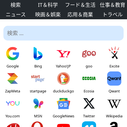
検索
IT＆科学
フード＆生活
仕事＆教育
ニュース
映画＆娯楽
応用＆商業
トラベル
Google
Bing
Yahoo!JP
goo
Excite
ZapMeta
startpage
duckduckgo
Ecosia
Qwant
You.com
MSN
GoogleNews
Twitter
Wikipedia