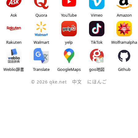
Ask
Quora
YouTube
Vimeo
Amazon
Rakuten
Walmart
yelp
TikTok
Wolframalpha
Weblio辞書
Translate
GoogleMaps
goo地図
Github
中文
にほんご
©
2026
qke.net